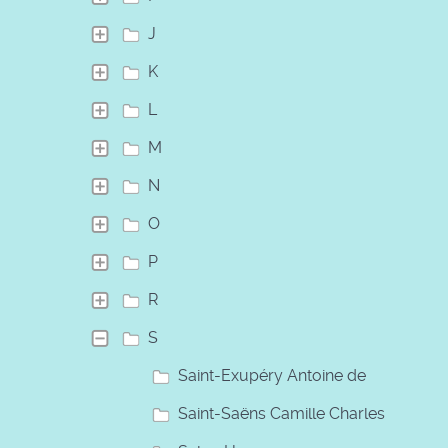
J
K
L
M
N
O
P
R
S
Saint-Exupéry Antoine de
Saint-Saëns Camille Charles