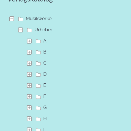
Musikwerke
Urheber
A
B
C
D
E
F
G
H
I