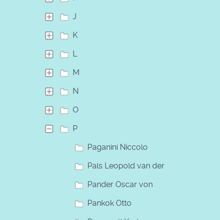
J
K
L
M
N
O
P
Paganini Niccolo
Pals Leopold van der
Pander Oscar von
Pankok Otto