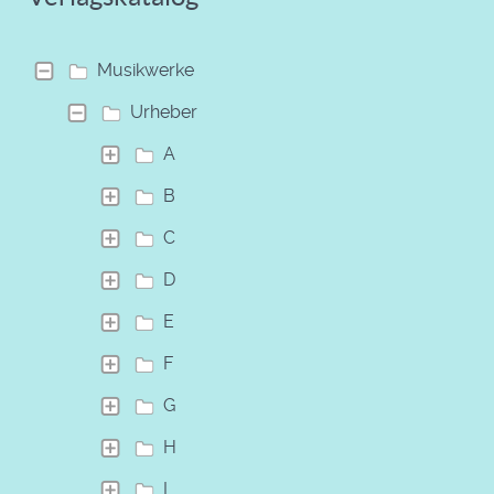
Musikwerke
Urheber
A
B
C
D
E
F
G
H
I