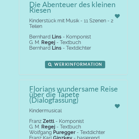
Die Abenteuer des kleinen
Riesen
Kinderstück mit Musik - 11 Szenen - 2
Teilen
Bernhard
Lins
- Komponist
G. M.
Regej
- Textbuch
Bernhard
Lins
- Textdichter
WERKINFORMATION
Florians wundersame Reise
über die Tapete
(Dialogfassung)
Kindermusical
Franz
Zettl
- Komponist
G. M.
Regej
- Textbuch
Wolfgang
Puregger
- Textdichter
Franz Karl
Ginzkey
- basierend