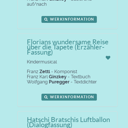
auf/nach
WERKINFORMATION
Florians wundersame Reise
über die Tapete (Erzähler-
Fassung)
Kindermusical
Franz
Zettl
- Komponist
Franz Karl
Ginzkey
- Textbuch
Wolfgang
Puregger
- Textdichter
WERKINFORMATION
Hatschi Bratschis Luftballon
(Dialogfassung)