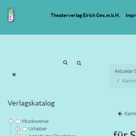
Theaterverlag Eirich Ges.m.b.H.
Imp
Aktuelle 
Kamme
Verlagskatalog
Kamme
Musikwerke
Urheber
für 