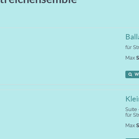
Ball
für S
Max
S
W
Klei
Suite 
für S
Max
S