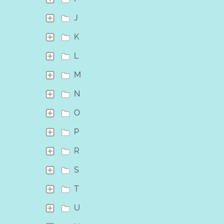
J
K
L
M
N
O
P
R
S
T
U