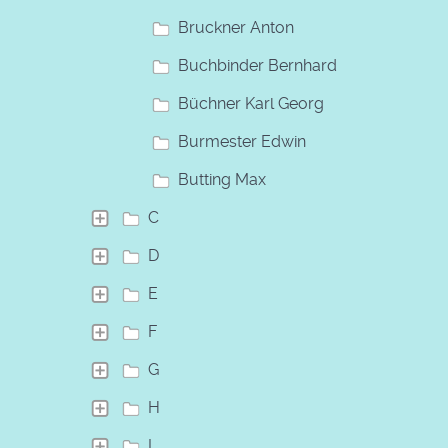
Bruckner Anton
Buchbinder Bernhard
Büchner Karl Georg
Burmester Edwin
Butting Max
C
D
E
F
G
H
I