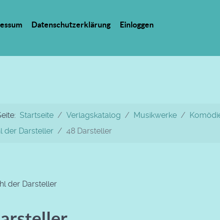
ressum
Datenschutzerklärung
Einloggen
Seite:
Startseite
Verlagskatalog
Musikwerke
Komödie
 der Darsteller
48 Darsteller
l der Darsteller
arsteller