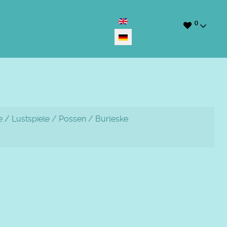
Sprache auswählen
0
 / Lustspiele / Possen / Burleske