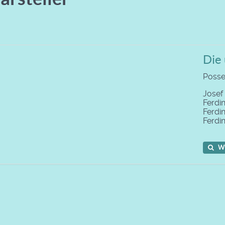
Die
Posse 
Josef
Ferdi
Ferdi
Ferdi
W