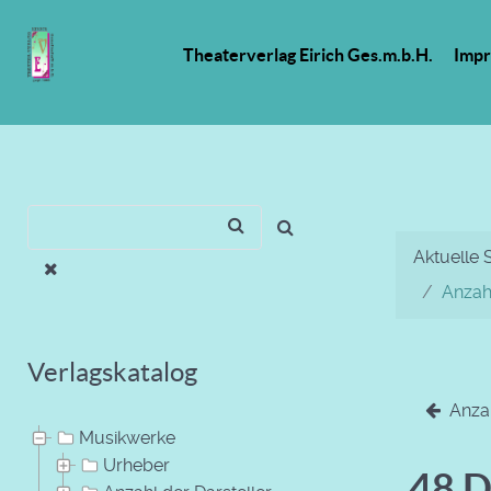
Theaterverlag Eirich Ges.m.b.H.
Imp
Aktuelle 
Anzahl
Verlagskatalog
Anzah
Musikwerke
Urheber
48 D