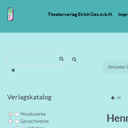
Theaterverlag Eirich Ges.m.b.H.
Imp
Aktuelle 
Verlagskatalog
H
Musikwerke
Hen
Sprachwerke