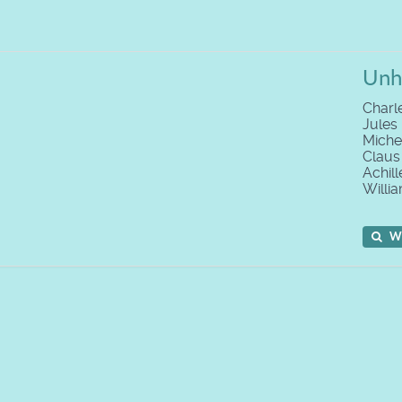
Unhe
Charl
Jules
Miche
Clau
Achil
Willi
W