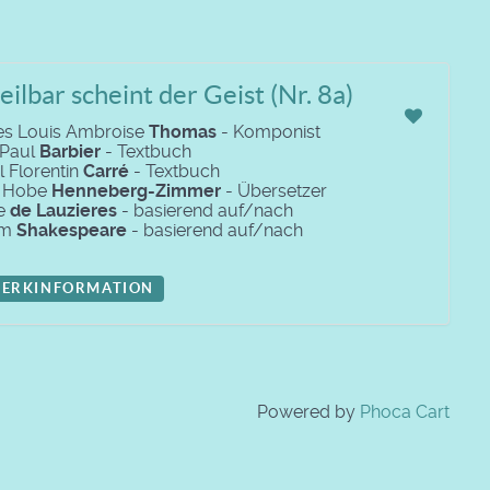
ilbar scheint der Geist (Nr. 8a)
es Louis Ambroise
Thomas
- Komponist
 Paul
Barbier
- Textbuch
l Florentin
Carré
- Textbuch
s Hobe
Henneberg-Zimmer
- Übersetzer
le
de Lauzieres
- basierend auf/nach
am
Shakespeare
- basierend auf/nach
ERKINFORMATION
Powered by
Phoca Cart