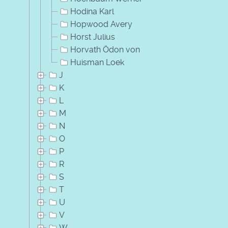
Hodina Karl
Hopwood Avery
Horst Julius
Horvath Ödon von
Huisman Loek
J
K
L
M
N
O
P
R
S
T
U
V
W