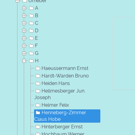
Urheber
A
B
C
D
E
F
G
H
Haeussermann Ernst
Hardt-Warden Bruno
Heiden Hans
Hellmesberger Jun.
Joseph
Helmer Felix
Henneberg-Zimmer
Claus Hobe
Hinterberger Ernst
Hochbaum Werner