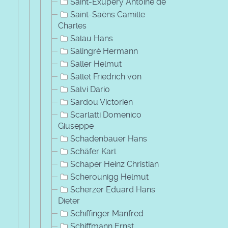
Saint-Exupéry Antoine de
Saint-Saëns Camille
Charles
Salau Hans
Salingré Hermann
Saller Helmut
Sallet Friedrich von
Salvi Dario
Sardou Victorien
Scarlatti Domenico
Giuseppe
Schadenbauer Hans
Schäfer Karl
Schaper Heinz Christian
Scherounigg Helmut
Scherzer Eduard Hans
Dieter
Schiffinger Manfred
Schiffmann Ernst