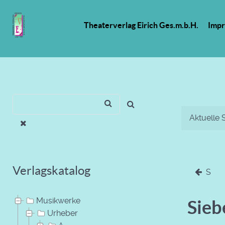
Theaterverlag Eirich Ges.m.b.H.
Imp
Aktuelle 
Verlagskatalog
S
Musikwerke
Sieb
Urheber