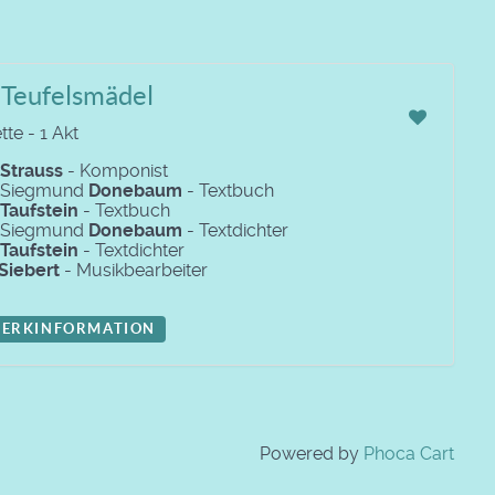
 Teufelsmädel
te - 1 Akt
Strauss
- Komponist
f Siegmund
Donebaum
- Textbuch
Taufstein
- Textbuch
f Siegmund
Donebaum
- Textdichter
Taufstein
- Textdichter
Siebert
- Musikbearbeiter
ERKINFORMATION
Powered by
Phoca Cart