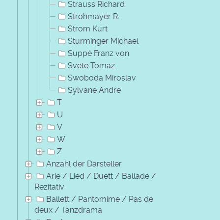
Strauss Richard
Strohmayer R.
Strom Kurt
Sturminger Michael
Suppé Franz von
Svete Tomaz
Swoboda Miroslav
Sylvane Andre
T
U
V
W
Z
Anzahl der Darsteller
Arie / Lied / Duett / Ballade /
Rezitativ
Ballett / Pantomime / Pas de
deux / Tanzdrama