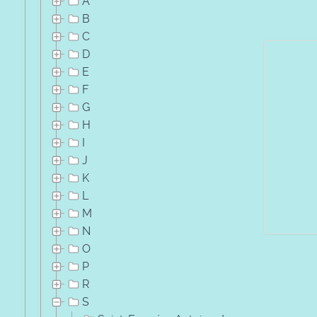
A
B
C
D
E
F
G
H
I
J
K
L
M
N
O
P
R
S