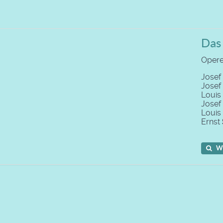
Das
Operet
Josef
Jose
Louis
Jose
Louis
Ernst
W