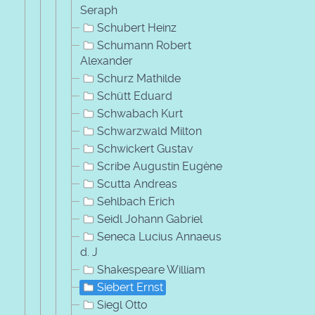
Seraph
Schubert Heinz
Schumann Robert
Alexander
Schurz Mathilde
Schütt Eduard
Schwabach Kurt
Schwarzwald Milton
Schwickert Gustav
Scribe Augustin Eugène
Scutta Andreas
Sehlbach Erich
Seidl Johann Gabriel
Seneca Lucius Annaeus
d. J
Shakespeare William
Siebert Ernst
Siegl Otto