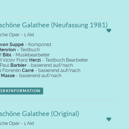
 schöne Galathee (Neufassung 1981)
che Oper - 1 Akt
von Suppé
- Komponist
Henrion
- Textbuch
lf
Bibl
- Musikbearbeiter
t Victor Franz
Herzl
- Textbuch Bearbeiter
 Paul
Barbier
- basierend auf/nach
l Florentin
Carré
- basierend auf/nach
r
Masse
- basierend auf/nach
ERKINFORMATION
schöne Galathee (Original)
che Oper - 1 Akt