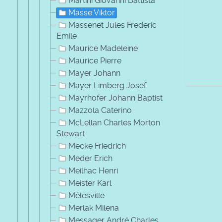
Martini Giovanni Battista
Masse Viktor
Massenet Jules Frederic
Emile
Maurice Madeleine
Maurice Pierre
Mayer Johann
Mayer Limberg Josef
Mayrhofer Johann Baptist
Mazzola Caterino
McLellan Charles Morton
Stewart
Mecke Friedrich
Meder Erich
Meilhac Henri
Meister Karl
Mélesville
Merlak Milena
Messager André Charles