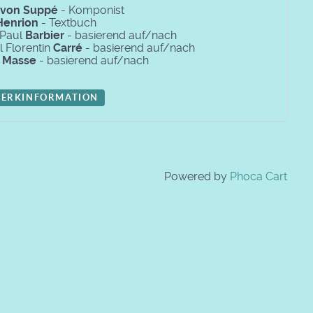
von Suppé
- Komponist
Henrion
- Textbuch
 Paul
Barbier
- basierend auf/nach
l Florentin
Carré
- basierend auf/nach
r
Masse
- basierend auf/nach
ERKINFORMATION
Powered by
Phoca Cart