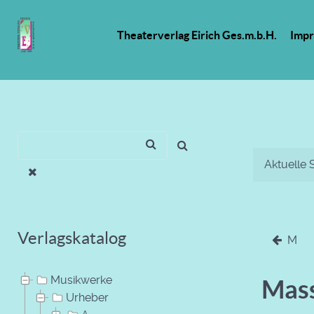
Theaterverlag Eirich Ges.m.b.H.
Imp
Aktuelle 
Verlagskatalog
M
Musikwerke
Mass
Urheber