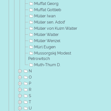
Muffat Georg
Muffat Gottlieb
Müller Iwan
Müller sen. Adolf
Müller von Kulm Walter
Müller Walter
Müller Wenzel
Mürl Eugen
Mussorgskij Modest
Petrowitsch
Muth-Thum D.
N
O
P
R
S
T
U