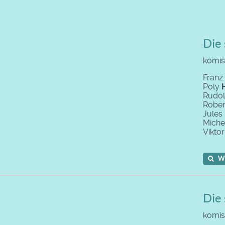
Die
komis
Franz
Poly
Rudo
Rober
Jules
Miche
Vikto
W
Die 
komis