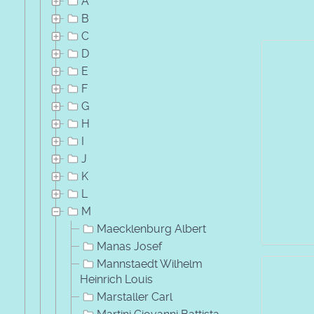
A
B
C
D
E
F
G
H
I
J
K
L
M
Maecklenburg Albert
Manas Josef
Mannstaedt Wilhelm
Heinrich Louis
Marstaller Carl