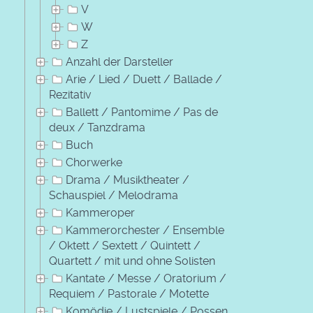
V
W
Z
Anzahl der Darsteller
Arie / Lied / Duett / Ballade /
Rezitativ
Ballett / Pantomime / Pas de
deux / Tanzdrama
Buch
Chorwerke
Drama / Musiktheater /
Schauspiel / Melodrama
Kammeroper
Kammerorchester / Ensemble
/ Oktett / Sextett / Quintett /
Quartett / mit und ohne Solisten
Kantate / Messe / Oratorium /
Requiem / Pastorale / Motette
Komödie / Lustspiele / Possen