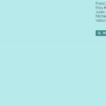
Franz
Poly
Jules
Miche
Vikto
W