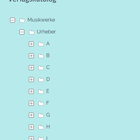
Musikwerke
Urheber
A
B
C
D
E
F
G
H
I