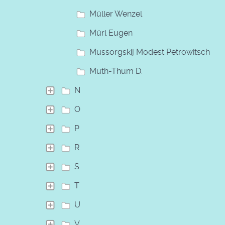
Müller Wenzel
Mürl Eugen
Mussorgskij Modest Petrowitsch
Muth-Thum D.
N
O
P
R
S
T
U
V