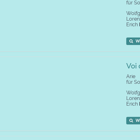
für S
Wolf
Lore
Erich
W
Voi 
Arie
für S
Wolf
Lore
Erich
W