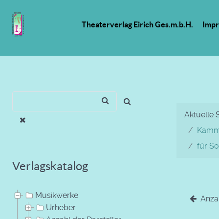
Theaterverlag Eirich Ges.m.b.H.
Imp
Aktuelle 
Kamme
für S
Verlagskatalog
Musikwerke
Anzah
Urheber