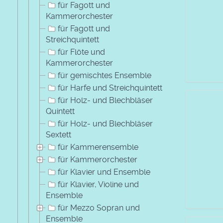
für Fagott und
Kammerorchester
für Fagott und
Streichquintett
für Flöte und
Kammerorchester
für gemischtes Ensemble
für Harfe und Streichquintett
für Holz- und Blechbläser
Quintett
für Holz- und Blechbläser
Sextett
für Kammerensemble
für Kammerorchester
für Klavier und Ensemble
für Klavier, Violine und
Ensemble
für Mezzo Sopran und
Ensemble