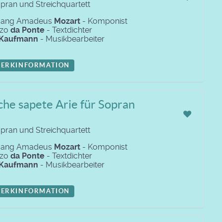
opran und Streichquartett
gang Amadeus
Mozart
- Komponist
nzo
da Ponte
- Textdichter
Kaufmann
- Musikbearbeiter
ERKINFORMATION
che sapete Arie für Sopran
opran und Streichquartett
gang Amadeus
Mozart
- Komponist
nzo
da Ponte
- Textdichter
Kaufmann
- Musikbearbeiter
ERKINFORMATION