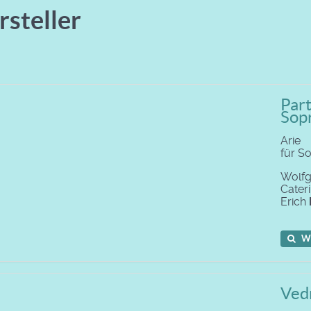
rsteller
Part
Sop
Arie
für S
Wolf
Cater
Erich
W
Vedr