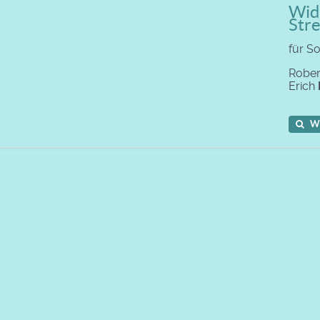
Widm
Stre
für S
Rober
Erich
W