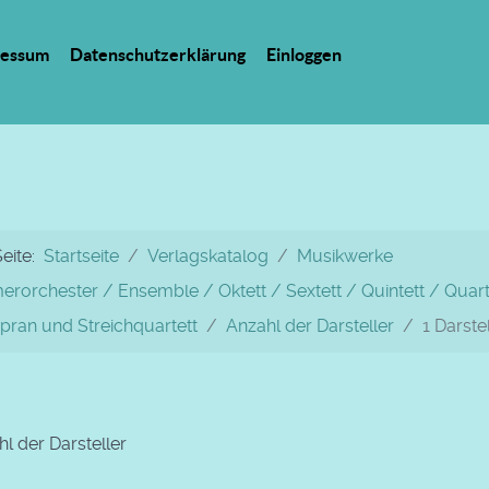
ressum
Datenschutzerklärung
Einloggen
Seite:
Startseite
Verlagskatalog
Musikwerke
rorchester / Ensemble / Oktett / Sextett / Quintett / Quarte
opran und Streichquartett
Anzahl der Darsteller
1 Darste
l der Darsteller