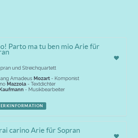
o! Parto ma tu ben mio Arie für
ran
opran und Streichquartett
gang Amadeus
Mozart
- Komponist
ino
Mazzola
- Textdichter
Kaufmann
- Musikbearbeiter
ERKINFORMATION
ai carino Arie für Sopran