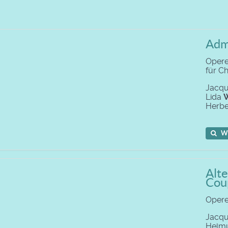
Admi
Opere
für C
Jacq
Lida
W
Herbe
W
Alte
Cou
Opere
Jacq
Helm