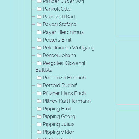
Pander Oscar von
Pankok Otto
Pauspertl Karl
Pavesi Stefano
Payer Hieronimus
Peeters Emil
Pek Heinrich Wolfgang
Pensel Johann
Pergolesi Giovanni
Battista
Pestalozzi Heinrich
Petzold Rudolf
Pfitzner Hans Erich
Pillney Karl Hermann
Pipping Emil
Pipping Georg
Pipping Julius
Pipping Viktor