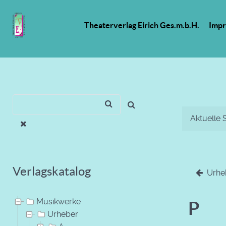
Theaterverlag Eirich Ges.m.b.H.
Imp
Aktuelle 
Verlagskatalog
Urhe
Musikwerke
P
Urheber