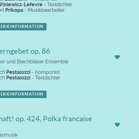
iniewicz-Lefevre
- Textdichter
rt
Prikopa
- Musikbearbeiter
ERKINFORMATION
erngebet op. 86
hor und Blechbläser Ensemble
ich
Pestalozzi
- Komponist
ich
Pestalozzi
- Textdichter
ERKINFORMATION
aft! op. 424, Polka francaise
lasmusik