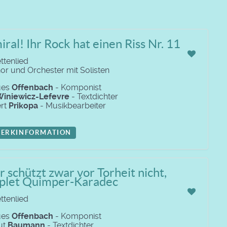
ral! Ihr Rock hat einen Riss Nr. 11
ttenlied
hor und Orchester mit Solisten
ues
Offenbach
- Komponist
iniewicz-Lefevre
- Textdichter
rt
Prikopa
- Musikbearbeiter
ERKINFORMATION
r schützt zwar vor Torheit nicht,
plet Quimper-Karadec
ttenlied
ues
Offenbach
- Komponist
ut
Baumann
- Textdichter