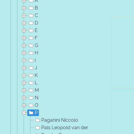
A
B
C
D
E
F
G
H
I
J
K
L
M
N
O
P
Paganini Niccolo
Pals Leopold van der