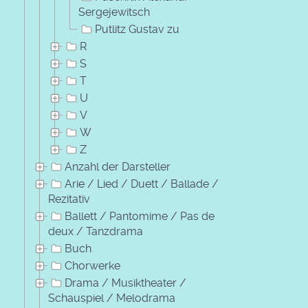
Sergejewitsch
Putlitz Gustav zu
R
S
T
U
V
W
Z
Anzahl der Darsteller
Arie / Lied / Duett / Ballade /
Rezitativ
Ballett / Pantomime / Pas de
deux / Tanzdrama
Buch
Chorwerke
Drama / Musiktheater /
Schauspiel / Melodrama