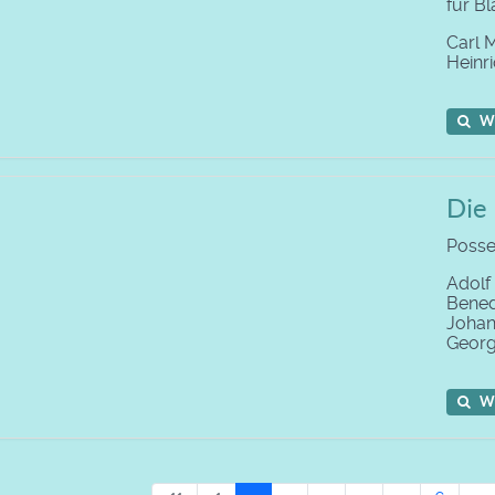
für B
Carl 
Heinr
W
Die 
Posse
Adolf
Bened
Joha
Geor
W