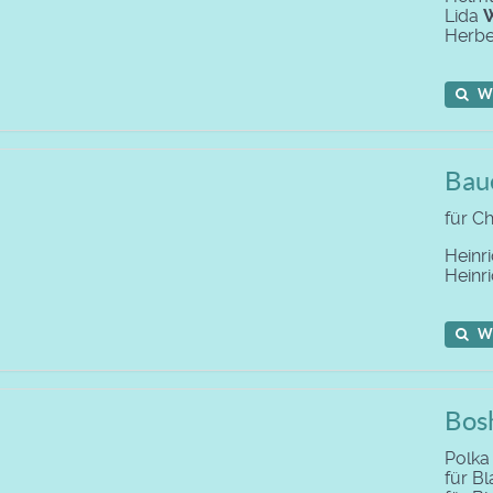
Lida
W
Herbe
W
Bau
für C
Heinr
Heinr
W
Bosh
Polka
für B