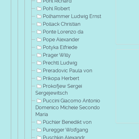
Pohl Richard
Pohl Robert
Polhammer Ludwig Ernst
Pollack Christian
Ponte Lorenzo da
Pope Alexander
Potyka Elfriede
Prager Willy
Prechtl Ludwig
Preradovic Paula von
Prikopa Herbert
Prokofjew Sergei
Sergejewitsch
Puccini Giacomo Antonio
Domenico Michele Secondo
Maria
Püchler Benedikt von
Puregger Wolfgang
Puschkin Alexandr