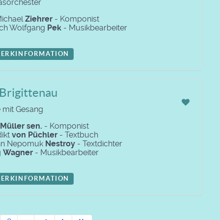
lasorchester
Michael
Ziehrer
- Komponist
ich Wolfgang
Pek
- Musikbearbeiter
ERKINFORMATION
Brigittenau
 mit Gesang
Müller sen.
- Komponist
ikt
von Püchler
- Textbuch
nn Nepomuk
Nestroy
- Textdichter
g
Wagner
- Musikbearbeiter
ERKINFORMATION