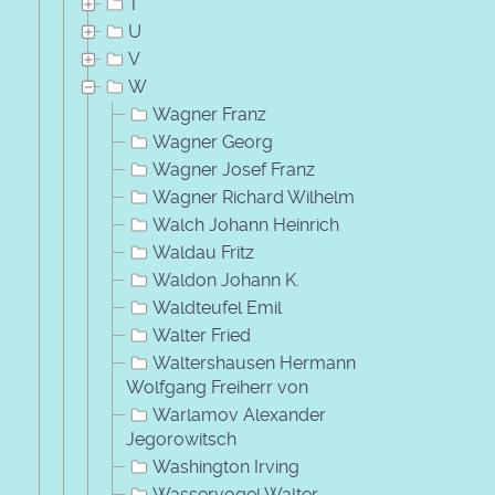
T
U
V
W
Wagner Franz
Wagner Georg
Wagner Josef Franz
Wagner Richard Wilhelm
Walch Johann Heinrich
Waldau Fritz
Waldon Johann K.
Waldteufel Emil
Walter Fried
Waltershausen Hermann
Wolfgang Freiherr von
Warlamov Alexander
Jegorowitsch
Washington Irving
Wasservogel Walter