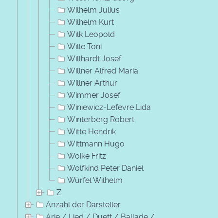
Wilhelm Julius
Wilhelm Kurt
Wilk Leopold
Wille Toni
Willhardt Josef
Willner Alfred Maria
Willner Arthur
Wimmer Josef
Winiewicz-Lefevre Lida
Winterberg Robert
Witte Hendrik
Wittmann Hugo
Woike Fritz
Wolfkind Peter Daniel
Würfel Wilhelm
Z
Anzahl der Darsteller
Arie / Lied / Duett / Ballade /