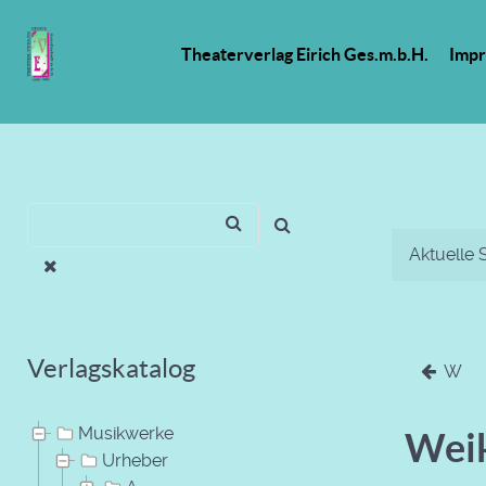
Theaterverlag Eirich Ges.m.b.H.
Imp
Aktuelle 
Verlagskatalog
W
Musikwerke
Weik
Urheber