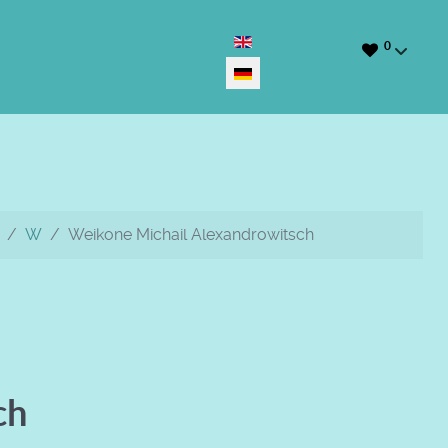
Sprache auswählen
0
W
Weikone Michail Alexandrowitsch
ch