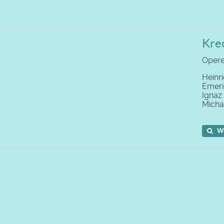
Kre
Opere
Heinr
Emer
Ignaz
Micha
W