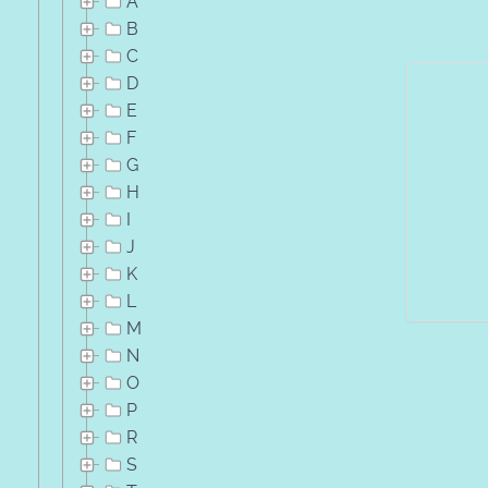
A
B
C
D
E
F
G
H
I
J
K
L
M
N
O
P
R
S