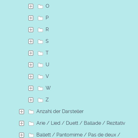
O
P
R
S
T
U
V
W
Z
Anzahl der Darsteller
Arie / Lied / Duett / Ballade / Rezitativ
Ballett / Pantomime / Pas de deux /