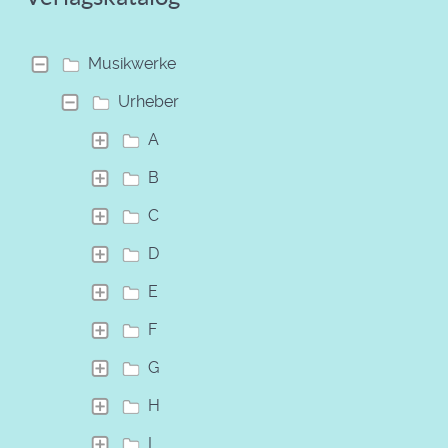
Musikwerke
Urheber
A
B
C
D
E
F
G
H
I