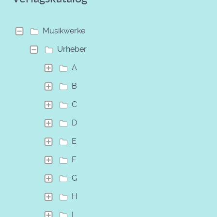
Musikwerke
Urheber
A
B
C
D
E
F
G
H
I