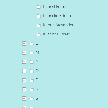
Kühnel Franz
Künneke Eduard
Kuprin Alexander
Kusche Ludwig
L
M
N
O
P
R
S
T