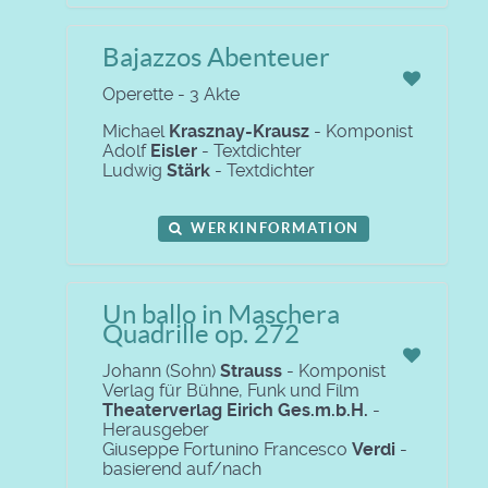
Bajazzos Abenteuer
Operette - 3 Akte
Michael
Krasznay-Krausz
- Komponist
Adolf
Eisler
- Textdichter
Ludwig
Stärk
- Textdichter
WERKINFORMATION
Un ballo in Maschera
Quadrille op. 272
Johann (Sohn)
Strauss
- Komponist
Verlag für Bühne, Funk und Film
Theaterverlag Eirich Ges.m.b.H.
-
Herausgeber
Giuseppe Fortunino Francesco
Verdi
-
basierend auf/nach