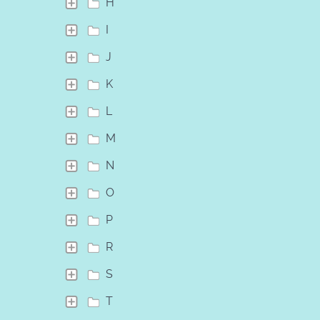
H
I
J
K
L
M
N
O
P
R
S
T