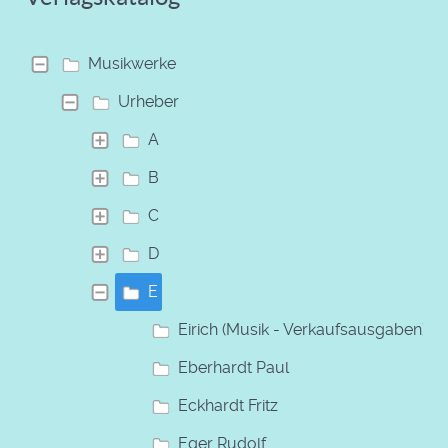
Musikwerke
Urheber
A
B
C
D
E
Eirich (Musik - Verkaufsausgaben)
Eberhardt Paul
Eckhardt Fritz
Eger Rudolf