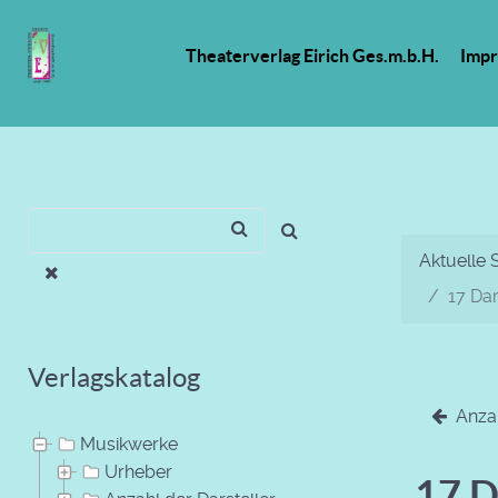
Theaterverlag Eirich Ges.m.b.H.
Imp
Aktuelle 
17 Dar
Verlagskatalog
Anzah
Musikwerke
Urheber
17 D