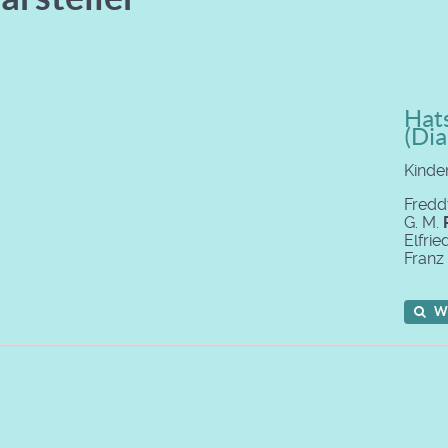
Hats
(Dia
Kinde
Fred
G. M.
Elfri
Franz
W