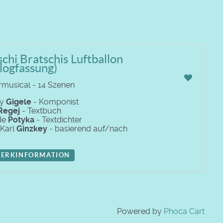
chi Bratschis Luftballon
logfassung)
rmusical - 14 Szenen
dy
Gigele
- Komponist
Regej
- Textbuch
ede
Potyka
- Textdichter
 Karl
Ginzkey
- basierend auf/nach
ERKINFORMATION
Powered by
Phoca Cart