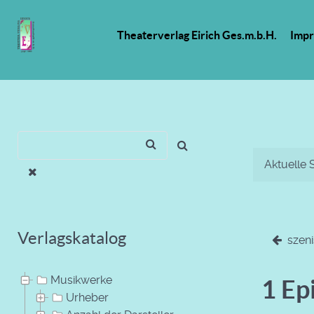
Theaterverlag Eirich Ges.m.b.H.
Imp
Aktuelle 
Verlagskatalog
szeni
Musikwerke
1 Ep
Urheber