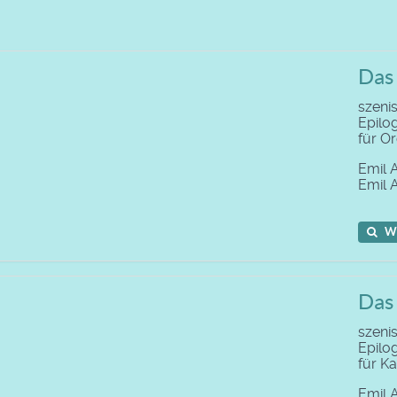
Das
szenis
Epilo
für O
Emil 
Emil 
W
Das 
szenis
Epilo
für 
Emil 