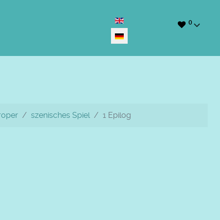
Sprache auswählen
0
oper
szenisches Spiel
1 Epilog