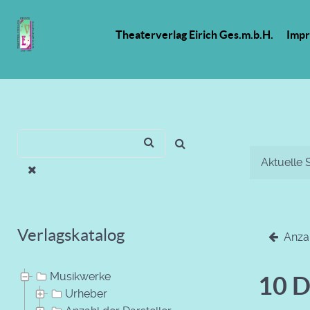
Theaterverlag Eirich Ges.m.b.H.
Imp
Aktuelle 
Verlagskatalog
Anzah
Musikwerke
10 D
Urheber