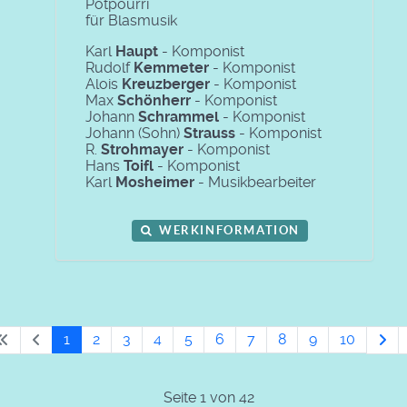
Potpourri
für Blasmusik
Karl
Haupt
- Komponist
Rudolf
Kemmeter
- Komponist
Alois
Kreuzberger
- Komponist
Max
Schönherr
- Komponist
Johann
Schrammel
- Komponist
Johann (Sohn)
Strauss
- Komponist
R.
Strohmayer
- Komponist
Hans
Toifl
- Komponist
Karl
Mosheimer
- Musikbearbeiter
WERKINFORMATION
1
2
3
4
5
6
7
8
9
10
Seite 1 von 42