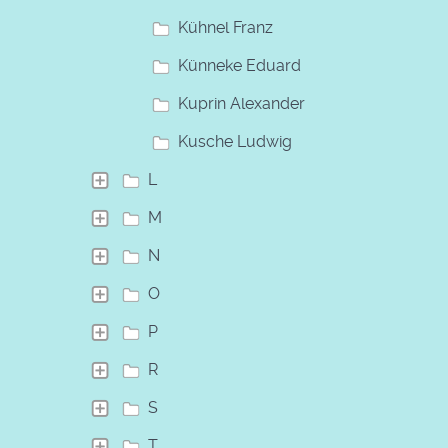
Kühnel Franz
Künneke Eduard
Kuprin Alexander
Kusche Ludwig
L
M
N
O
P
R
S
T