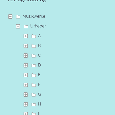
Musikwerke
Urheber
A
B
C
D
E
F
G
H
I