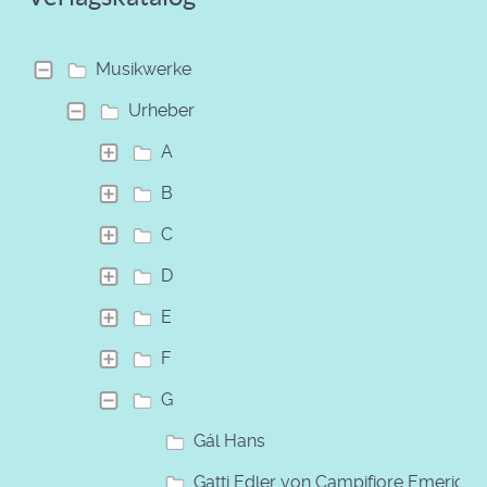
Musikwerke
Urheber
A
B
C
D
E
F
G
Gál Hans
Gatti Edler von Campifiore Emerich