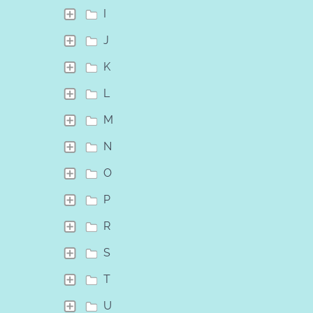
I
J
K
L
M
N
O
P
R
S
T
U