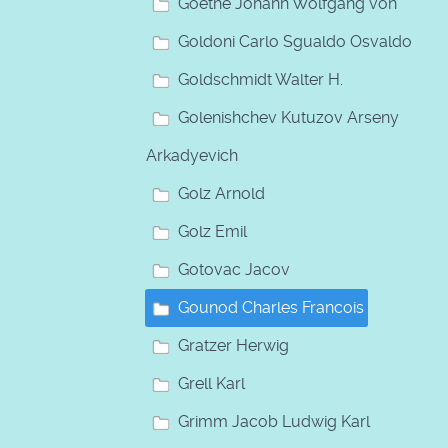
Goethe Johann Wolfgang von
Goldoni Carlo Sgualdo Osvaldo
Goldschmidt Walter H.
Golenishchev Kutuzov Arseny
Arkadyevich
Golz Arnold
Golz Emil
Gotovac Jacov
Gounod Charles Francois
Gratzer Herwig
Grell Karl
Grimm Jacob Ludwig Karl