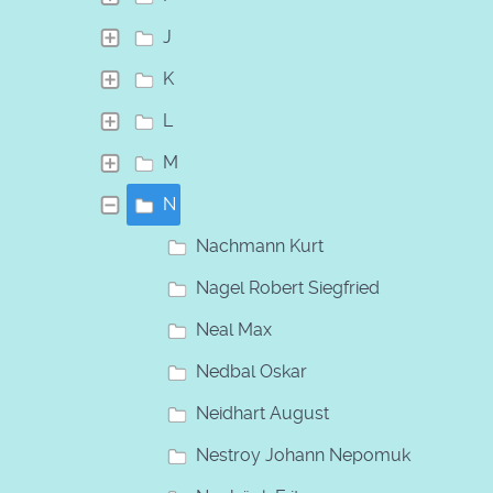
J
K
L
M
N
Nachmann Kurt
Nagel Robert Siegfried
Neal Max
Nedbal Oskar
Neidhart August
Nestroy Johann Nepomuk