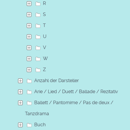
R
S
T
U
V
W
Z
Anzahl der Darsteller
Arie / Lied / Duett / Ballade / Rezitativ
Ballett / Pantomime / Pas de deux /
Tanzdrama
Buch