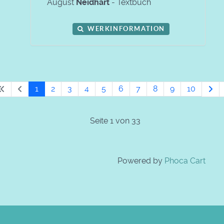
August
Neidhart
- Textbuch
WERKINFORMATION
1
2
3
4
5
6
7
8
9
10
Seite 1 von 33
Powered by
Phoca Cart