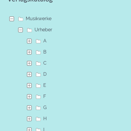
Musikwerke
Urheber
A
B
C
D
E
F
G
H
I