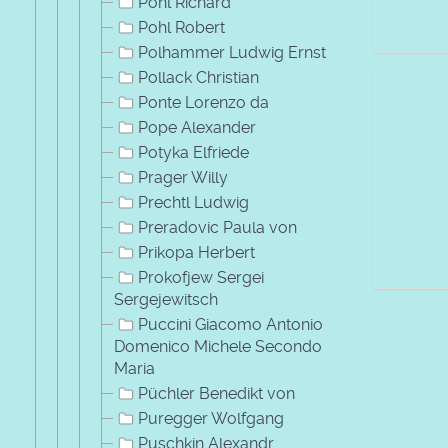
Pohl Richard
Pohl Robert
Polhammer Ludwig Ernst
Pollack Christian
Ponte Lorenzo da
Pope Alexander
Potyka Elfriede
Prager Willy
Prechtl Ludwig
Preradovic Paula von
Prikopa Herbert
Prokofjew Sergei
Sergejewitsch
Puccini Giacomo Antonio
Domenico Michele Secondo
Maria
Püchler Benedikt von
Puregger Wolfgang
Puschkin Alexandr