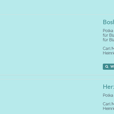
Bosh
Polka
für B
für B
Carl 
Heinr
W
Her
Polka
Carl 
Heinr