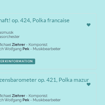
aft! op. 424, Polka francaise
lasmusik
lasorchester
Michael
Ziehrer
- Komponist
ich Wolfgang
Pek
- Musikbearbeiter
ERKINFORMATION
zensbarometer op. 421, Polka mazur
Michael
Ziehrer
- Komponist
ich Wolfgang
Pek
- Musikbearbeiter