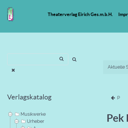
Theaterverlag Eirich Ges.m.b.H.
Imp
Aktuelle 
Verlagskatalog
P
Musikwerke
Pek 
Urheber