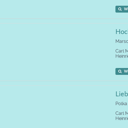
W
Hoc
Mars
Carl 
Heinr
W
Lieb
Polka
Carl 
Heinr