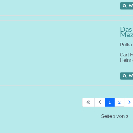
W
Das 
Maz
Polka
Carl 
Heinr
W
1
2
Seite 1 von 2