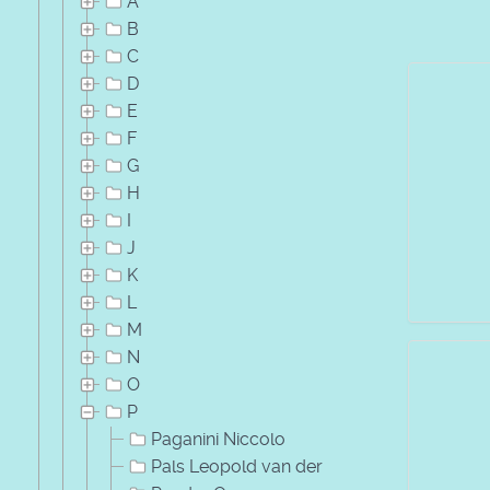
A
B
C
D
E
F
G
H
I
J
K
L
M
N
O
P
Paganini Niccolo
Pals Leopold van der