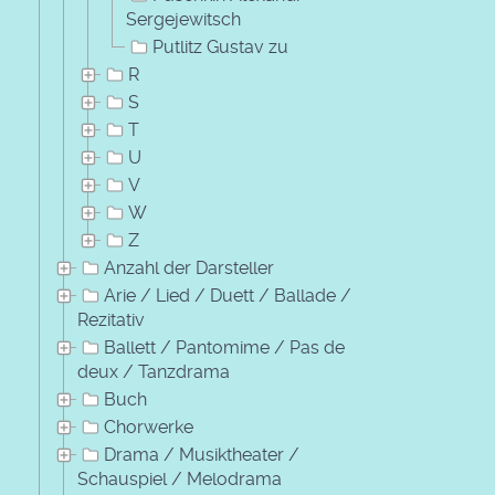
Sergejewitsch
Putlitz Gustav zu
R
S
T
U
V
W
Z
Anzahl der Darsteller
Arie / Lied / Duett / Ballade /
Rezitativ
Ballett / Pantomime / Pas de
deux / Tanzdrama
Buch
Chorwerke
Drama / Musiktheater /
Schauspiel / Melodrama