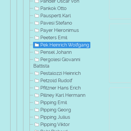
Pander Oscar von
Pankok Otto
Pauspertl Karl
Pavesi Stefano
Payer Hieronimus
Peeters Emil
Pek Heinrich Wolfgang
Pensel Johann
Pergolesi Giovanni
Battista
Pestalozzi Heinrich
Petzold Rudolf
Pfitzner Hans Erich
Pillney Karl Hermann
Pipping Emil
Pipping Georg
Pipping Julius
Pipping Viktor