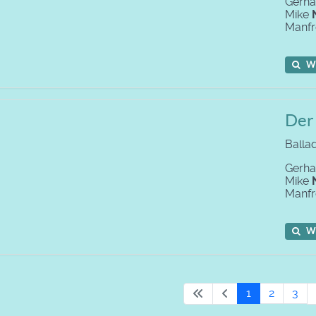
Gerh
Mike
Manf
W
Der 
Balla
Gerh
Mike
Manf
W
1
2
3