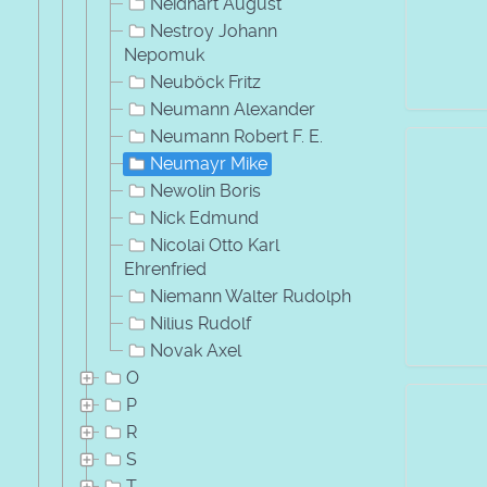
Neidhart August
Nestroy Johann
Nepomuk
Neuböck Fritz
Neumann Alexander
Neumann Robert F. E.
Neumayr Mike
Newolin Boris
Nick Edmund
Nicolai Otto Karl
Ehrenfried
Niemann Walter Rudolph
Nilius Rudolf
Novak Axel
O
P
R
S
T