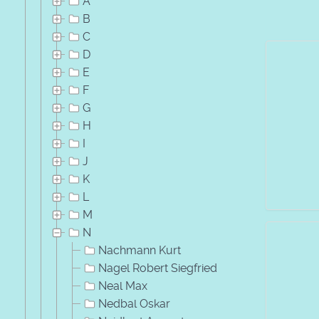
A
B
C
D
E
F
G
H
I
J
K
L
M
N
Nachmann Kurt
Nagel Robert Siegfried
Neal Max
Nedbal Oskar