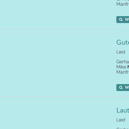
Manf
W
Gut
Lied
Gerh
Mike
Manf
W
Laut
Lied