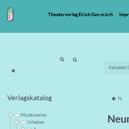
Theaterverlag Eirich Ges.m.b.H.
Imp
Aktuelle 
Verlagskatalog
N
Musikwerke
Neu
Urheber