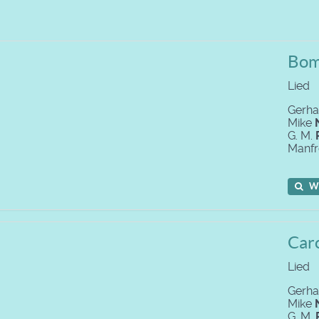
Bom
Lied
Gerh
Mike
G. M.
Manf
W
Car
Lied
Gerh
Mike
G. M.