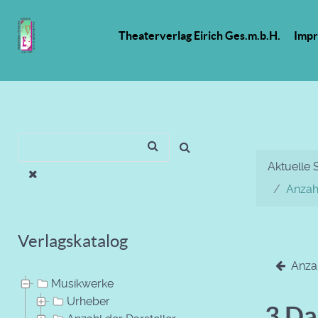
Theaterverlag Eirich Ges.m.b.H.
Imp
Aktuelle 
Anzahl
Verlagskatalog
Anzah
Musikwerke
Urheber
3 Da