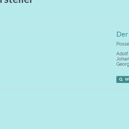
Der
Posse
Adolf
Joha
Geor
W