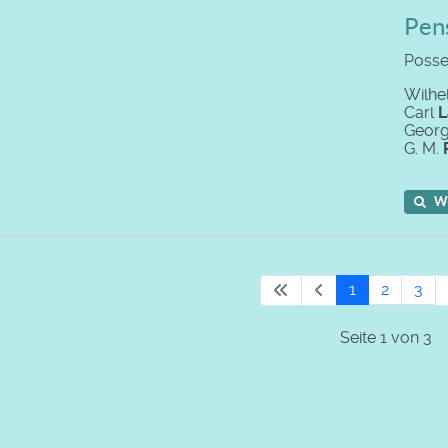
Pens
Posse
Wilh
Carl
L
Geor
G. M.
W
1
2
3
Seite 1 von 3