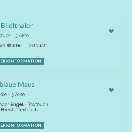
Bildlthaler
stück - 3 Akte
old
Winter
- Textbuch
ERKINFORMATION
 blaue Maus
ie - 3 Akte
nder
Engel
- Textbuch
s
Horst
- Textbuch
ERKINFORMATION