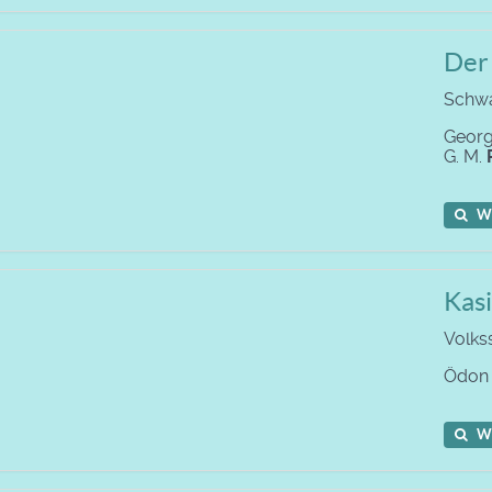
Der
Schwa
Georg
G. M.
W
Kasi
Volks
Ödo
W