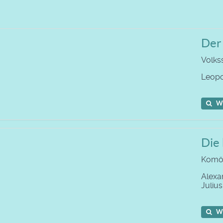
Der 
Volks
Leop
W
Die
Komöd
Alexa
Juliu
W