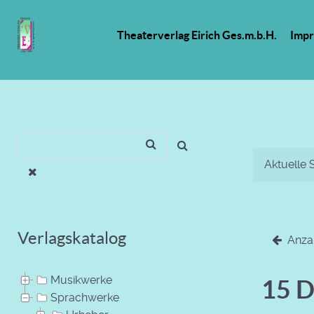
Theaterverlag Eirich Ges.m.b.H.
Imp
Aktuelle 
Verlagskatalog
Anzah
Musikwerke
15 D
Sprachwerke