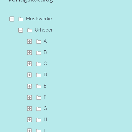
Musikwerke
Urheber
A
B
C
D
E
F
G
H
I