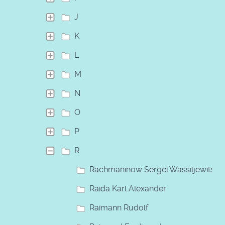
J
K
L
M
N
O
P
R
Rachmaninow Sergei Wassiljewitsch
Raida Karl Alexander
Raimann Rudolf