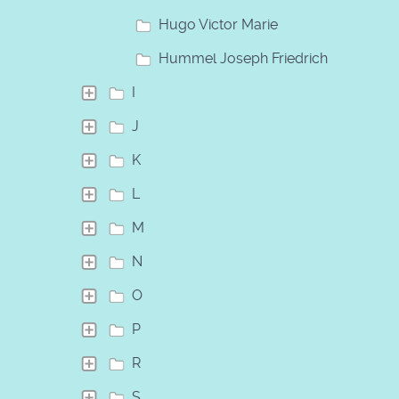
Hugo Victor Marie
Hummel Joseph Friedrich
I
J
K
L
M
N
O
P
R
S