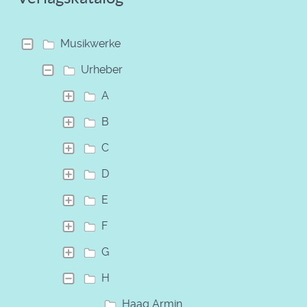
Musikwerke
Urheber
A
B
C
D
E
F
G
H
Haag Armin