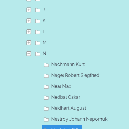
J
K
L
M
N
Nachmann Kurt
Nagel Robert Siegfried
Neal Max
Nedbal Oskar
Neidhart August
Nestroy Johann Nepomuk