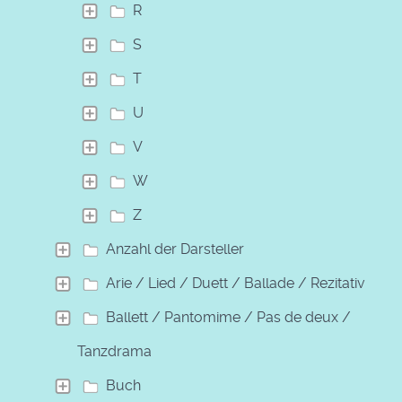
R
S
T
U
V
W
Z
Anzahl der Darsteller
Arie / Lied / Duett / Ballade / Rezitativ
Ballett / Pantomime / Pas de deux /
Tanzdrama
Buch