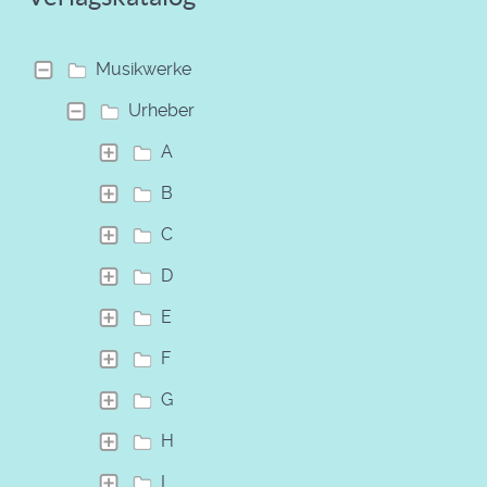
Musikwerke
Urheber
A
B
C
D
E
F
G
H
I