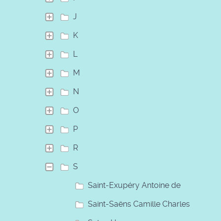
J
K
L
M
N
O
P
R
S
Saint-Exupéry Antoine de
Saint-Saëns Camille Charles