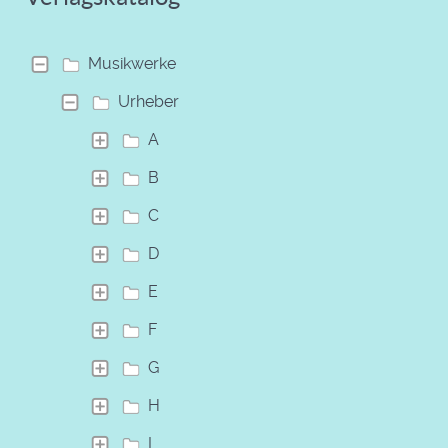
Musikwerke
Urheber
A
B
C
D
E
F
G
H
I