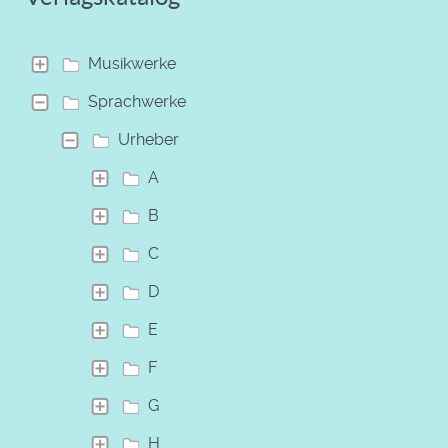
Musikwerke
Sprachwerke
Urheber
A
B
C
D
E
F
G
H