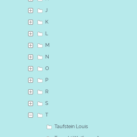
J
K
L
M
N
O
P
R
S
T
Taufstein Louis