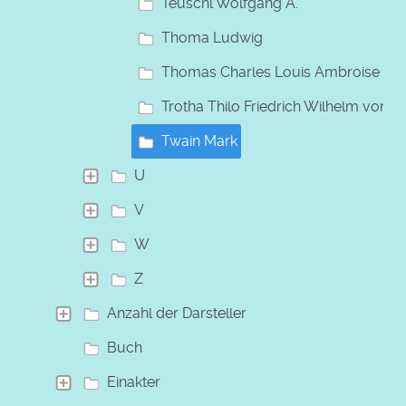
Teuschl Wolfgang A.
Thoma Ludwig
Thomas Charles Louis Ambroise
Trotha Thilo Friedrich Wilhelm von
Twain Mark
U
V
W
Z
Anzahl der Darsteller
Buch
Einakter