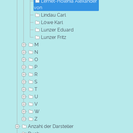
Lernet-Holenia Alexander
von
Lindau Carl
Löwe Karl
Lunzer Eduard
Lunzer Fritz
M
N
O
P
R
S
T
U
V
W
Z
Anzahl der Darsteller