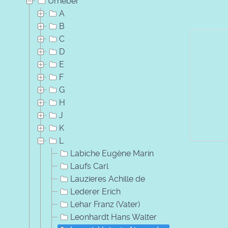
Urheber
A
B
C
D
E
F
G
H
J
K
L
Labiche Eugène Marin
Laufs Carl
Lauzieres Achille de
Lederer Erich
Lehar Franz (Vater)
Leonhardt Hans Walter