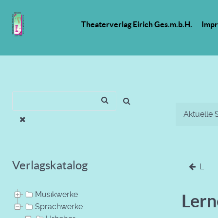
Theaterverlag Eirich Ges.m.b.H.
Imp
Aktuelle 
Verlagskatalog
L
Musikwerke
Lern
Sprachwerke