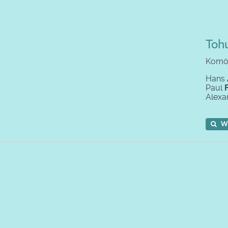
Toh
Komöd
Hans
Paul
Alexa
W