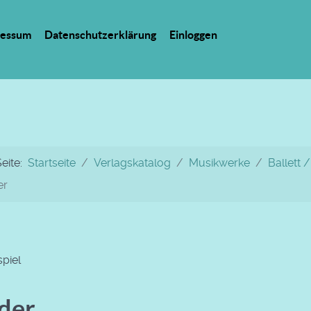
ressum
Datenschutzerklärung
Einloggen
Seite:
Startseite
Verlagskatalog
Musikwerke
Ballett
er
piel
lder