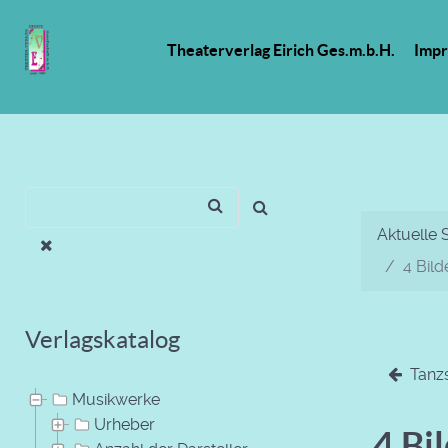
Theaterverlag Eirich Ges.m.b.H.
Imp
Aktuelle 
4 Bild
Verlagskatalog
Tanzs
Musikwerke
Urheber
4 Bi