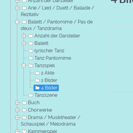
Anzahl der Darsteller
Arie / Lied / Duett / Ballade /
Rezitativ
Ballett / Pantomime / Pas de
deux / Tanzdrama
Anzahl der Darsteller
Ballett
lyrischer Tanz
Tanz Pantomime
Tanzspiel
2 Akte
2 Bilder
4 Bilder
Tanzszene
Buch
Chorwerke
Drama / Musiktheater /
Schauspiel / Melodrama
Kammeroper