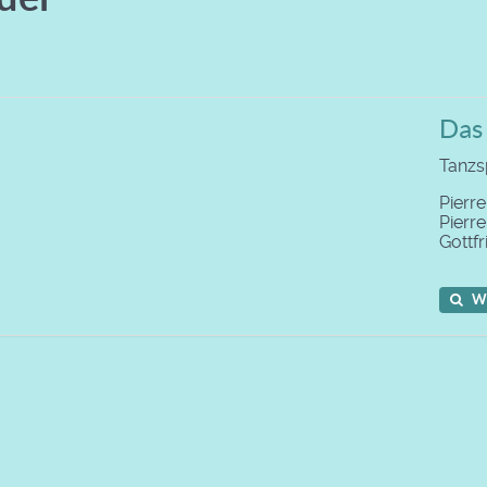
Das
Tanzsp
Pierr
Pierr
Gottf
W