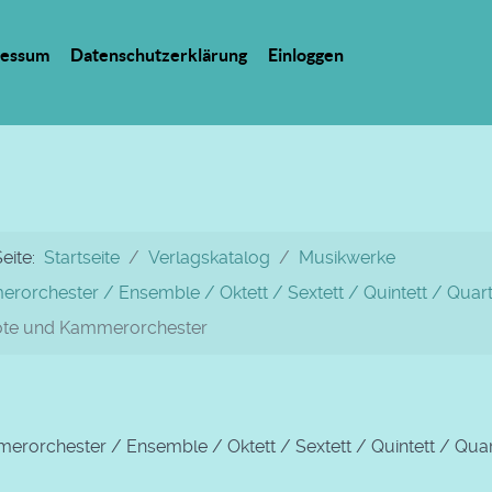
ressum
Datenschutzerklärung
Einloggen
Seite:
Startseite
Verlagskatalog
Musikwerke
rorchester / Ensemble / Oktett / Sextett / Quintett / Quarte
löte und Kammerorchester
rorchester / Ensemble / Oktett / Sextett / Quintett / Quart