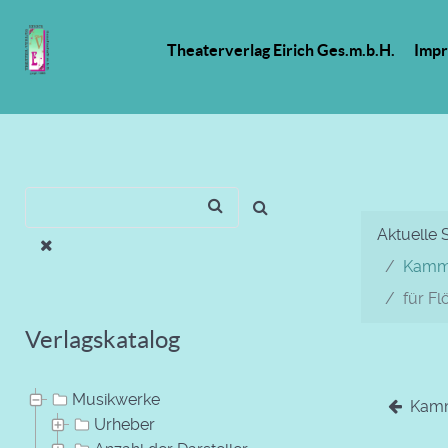
Theaterverlag Eirich Ges.m.b.H.
Imp
Aktuelle 
Kamme
für F
Verlagskatalog
Musikwerke
Kamme
Urheber