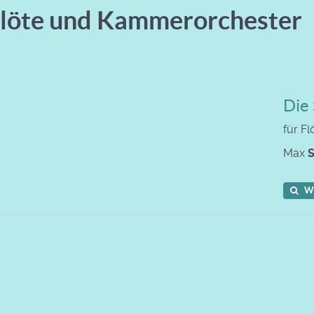
Flöte und Kammerorchester
Die 
für F
Max
S
W