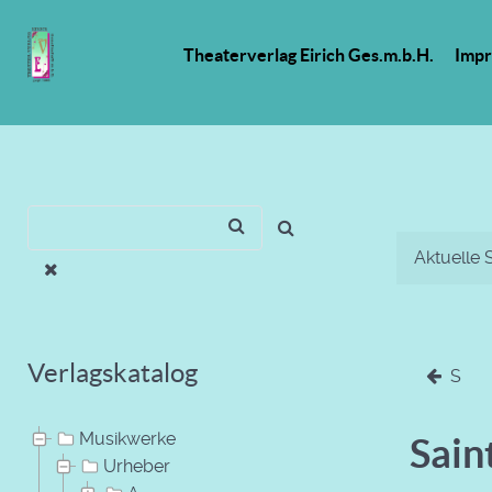
Theaterverlag Eirich Ges.m.b.H.
Imp
Aktuelle 
Verlagskatalog
S
Musikwerke
Sain
Urheber