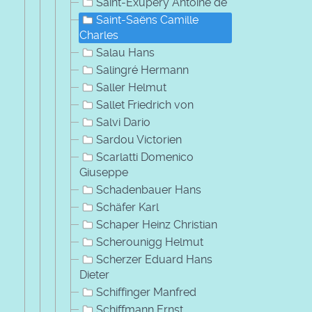
Saint-Exupéry Antoine de
Saint-Saëns Camille
Charles
Salau Hans
Salingré Hermann
Saller Helmut
Sallet Friedrich von
Salvi Dario
Sardou Victorien
Scarlatti Domenico
Giuseppe
Schadenbauer Hans
Schäfer Karl
Schaper Heinz Christian
Scherounigg Helmut
Scherzer Eduard Hans
Dieter
Schiffinger Manfred
Schiffmann Ernst