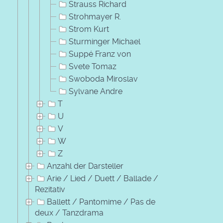
Strauss Richard
Strohmayer R.
Strom Kurt
Sturminger Michael
Suppé Franz von
Svete Tomaz
Swoboda Miroslav
Sylvane Andre
T
U
V
W
Z
Anzahl der Darsteller
Arie / Lied / Duett / Ballade /
Rezitativ
Ballett / Pantomime / Pas de
deux / Tanzdrama