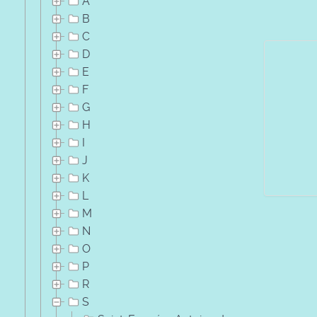
A
B
C
D
E
F
G
H
I
J
K
L
M
N
O
P
R
S