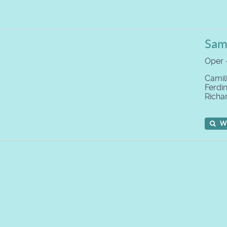
Sam
Oper -
Camil
Ferdi
Richa
W