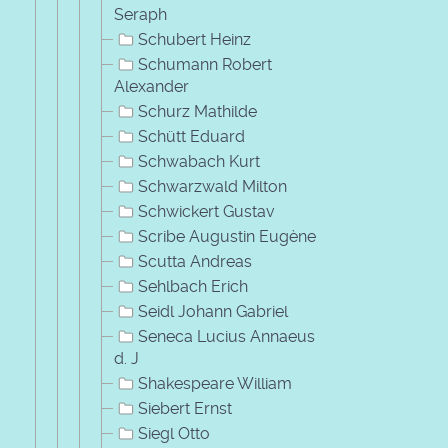
Seraph
Schubert Heinz
Schumann Robert
Alexander
Schurz Mathilde
Schütt Eduard
Schwabach Kurt
Schwarzwald Milton
Schwickert Gustav
Scribe Augustin Eugène
Scutta Andreas
Sehlbach Erich
Seidl Johann Gabriel
Seneca Lucius Annaeus
d. J
Shakespeare William
Siebert Ernst
Siegl Otto