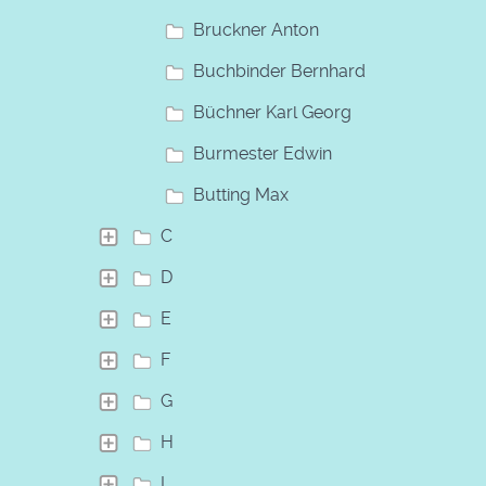
Bruckner Anton
Buchbinder Bernhard
Büchner Karl Georg
Burmester Edwin
Butting Max
C
D
E
F
G
H
I