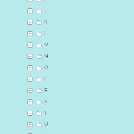
J
K
L
M
N
O
P
R
S
T
U