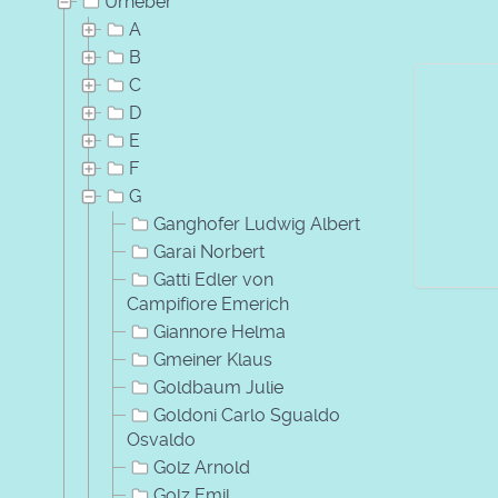
Urheber
A
B
C
D
E
F
G
Ganghofer Ludwig Albert
Garai Norbert
Gatti Edler von
Campifiore Emerich
Giannore Helma
Gmeiner Klaus
Goldbaum Julie
Goldoni Carlo Sgualdo
Osvaldo
Golz Arnold
Golz Emil