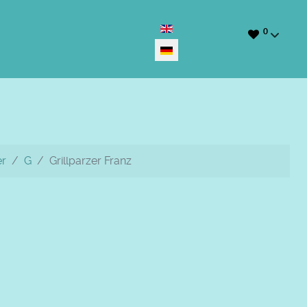
Sprache auswählen
0
er
G
Grillparzer Franz