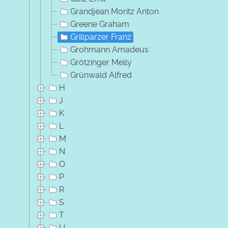
Grandjean Moritz Anton
Greene Graham
Grillparzer Franz
Grohmann Amadeus
Grötzinger Melly
Grünwald Alfred
H
J
K
L
M
N
O
P
R
S
T
U