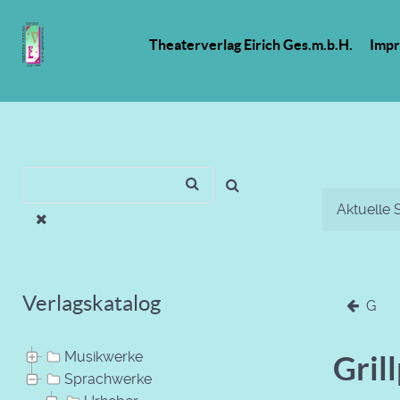
Theaterverlag Eirich Ges.m.b.H.
Imp
Aktuelle 
Verlagskatalog
G
Musikwerke
Gril
Sprachwerke