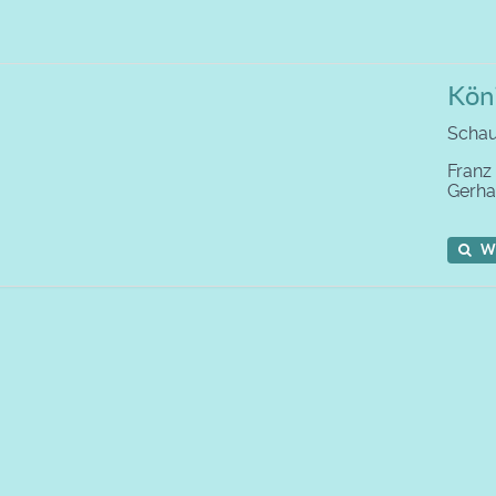
Kön
Schau
Franz
Gerh
W