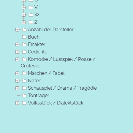
V
W
Z
Anzahl der Darsteller
Buch
Einakter
Gedichte
Komödie / Lustspiel / Posse /
Groteske
Märchen / Fabel
Noten
Schauspiel / Drama / Tragödie
Tonträger
Volksstück / Dialektstück