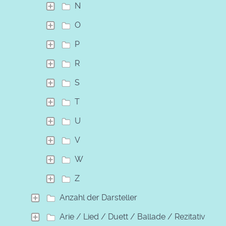
N
O
P
R
S
T
U
V
W
Z
Anzahl der Darsteller
Arie / Lied / Duett / Ballade / Rezitativ