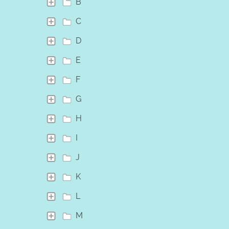
B
C
D
E
F
G
H
I
J
K
L
M