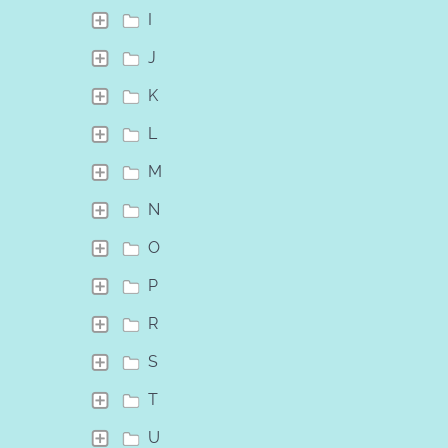
I
J
K
L
M
N
O
P
R
S
T
U