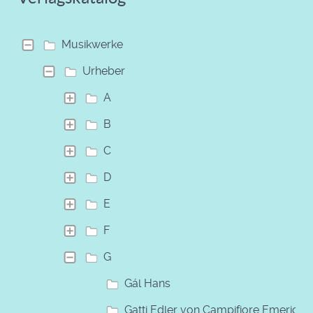
Musikwerke
Urheber
A
B
C
D
E
F
G
Gál Hans
Gatti Edler von Campifiore Emerich