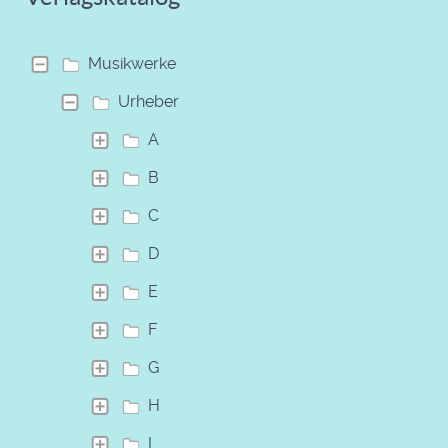
Musikwerke
Urheber
A
B
C
D
E
F
G
H
I