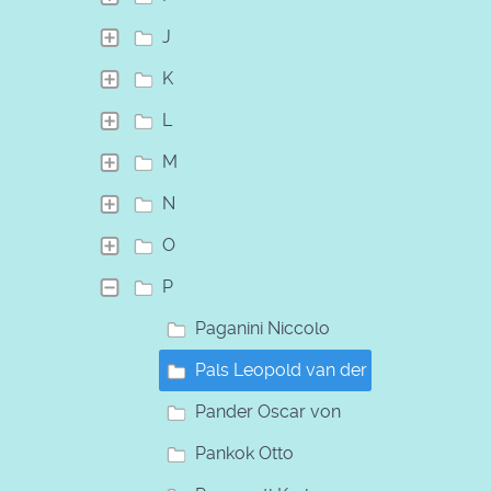
J
K
L
M
N
O
P
Paganini Niccolo
Pals Leopold van der
Pander Oscar von
Pankok Otto