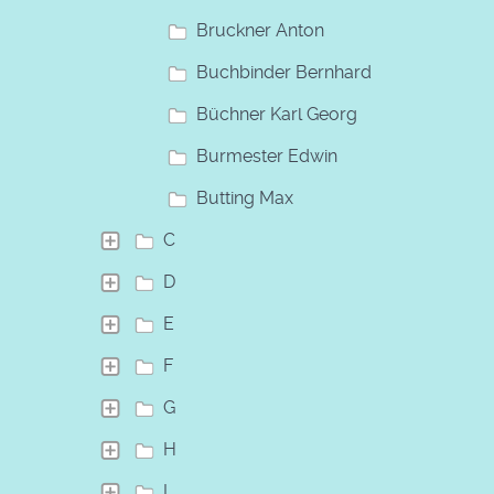
Bruckner Anton
Buchbinder Bernhard
Büchner Karl Georg
Burmester Edwin
Butting Max
C
D
E
F
G
H
I