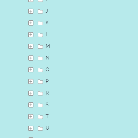
J
K
L
M
N
O
P
R
S
T
U