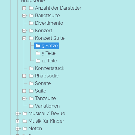
Rhapsodie
Anzahl der Darsteller
Ballettsuite
Divertimento
Konzert
Konzert Suite
5 Sätze
5 Teile
11 Teile
Konzertstück
Rhapsodie
Sonate
Suite
Tanzsuite
Variationen
Musical / Revue
Musik für Kinder
Noten