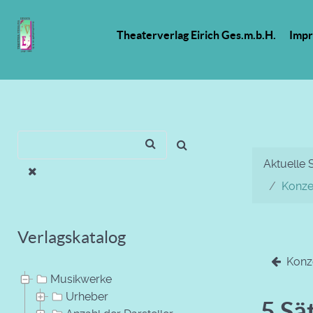
Theaterverlag Eirich Ges.m.b.H.
Imp
Aktuelle 
Konze
Verlagskatalog
Konze
Musikwerke
Urheber
5 Sä