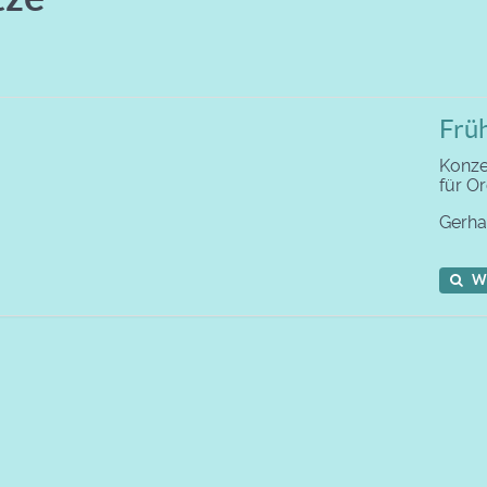
Früh
Konzer
für O
Gerh
W