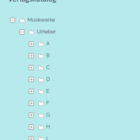
Musikwerke
Urheber
A
B
C
D
E
F
G
H
I