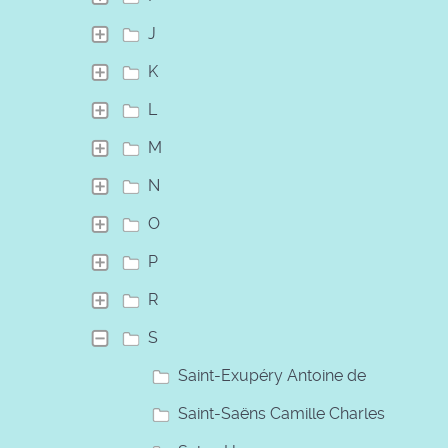
J
K
L
M
N
O
P
R
S
Saint-Exupéry Antoine de
Saint-Saëns Camille Charles