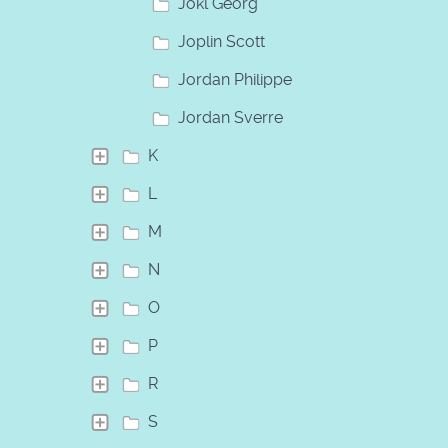
Jokl Georg
Joplin Scott
Jordan Philippe
Jordan Sverre
K
L
M
N
O
P
R
S