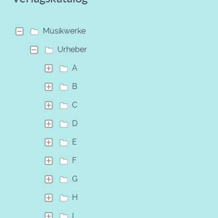
Musikwerke
Urheber
A
B
C
D
E
F
G
H
I